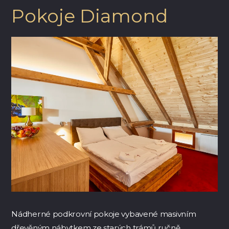
Pokoje Diamond
Nádherné podkrovní pokoje vybavené masivním
dřevěným nábytkem ze starých trámů ručně