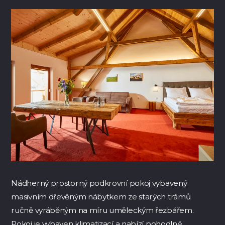
Nádherný prostorný podkrovní pokoj vybavený
masivním dřevěným nábytkem ze starých trámů
ručně vyráběným na míru uměleckým řezbářem.
Pokoj je vybaven klimatizací a nabízí pohodlné