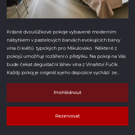
Krásné dvoulůžkové pokoje vybavené moderním
nábytkem v pastelových barvách evokujících barvy
vína či květů typických pro Mikulovsko. Některé z
pokojů umožňují rozšíření o přistýlku. Na pokoji na Vás
bude čekat degustační láhev vína z Vinařství Fučík.
Každý pokoj je originál a jeho dispozice vychází ze...
Prohlédnout
Rezervovat