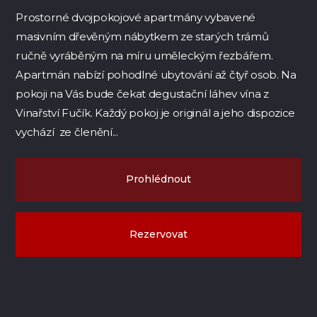
Prostorné dvojpokojové apartmány vybavené
masivním dřevěným nábytkem ze starých trámů
ručně vyráběným na míru uměleckým řezbářem.
Apartmán nabízí pohodlné ubytování až čtyř osob. Na
pokoji na Vás bude čekat degustační láhev vína z
Vinařství Fučík. Každý pokoj je originál a jeho dispozice
vychází ze členění...
Prohlédnout
Rezervovat