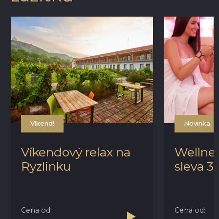
Víkend!
Novinka
Víkendový relax na
Wellnes
Ryzlinku
sleva 3
Cena od:
Cena od: