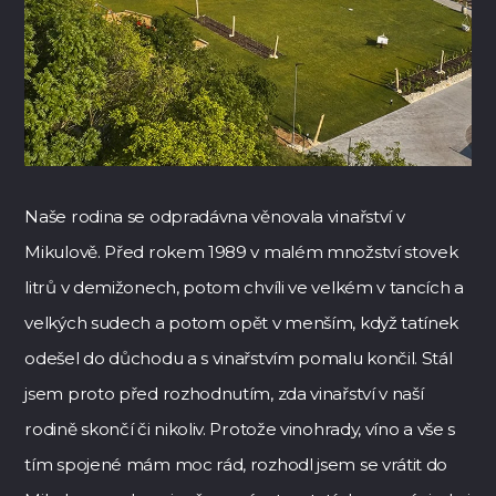
Naše rodina se odpradávna věnovala vinařství v
Mikulově. Před rokem 1989 v malém množství stovek
litrů v demižonech, potom chvíli ve velkém v tancích a
velkých sudech a potom opět v menším, když tatínek
odešel do důchodu a s vinařstvím pomalu končil. Stál
jsem proto před rozhodnutím, zda vinařství v naší
rodině skončí či nikoliv. Protože vinohrady, víno a vše s
tím spojené mám moc rád, rozhodl jsem se vrátit do