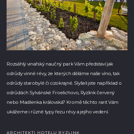
Rozsáhlý vinařský naučný park Vám představí jak
odrůdy vinné révy, ze kterých děláme naše víno, tak
odrůdy starobylé či cizokrajné. Slyšeli jste například o
odrůdách Sylvánské Froelichovo, Ryzlink červený
nebo Madlenka královská? Kromě těchto rarit Vám
ukážeme i různé typy řezu révy a jejího vedení.
ARCHITEKTI HOTELU RYZLINK