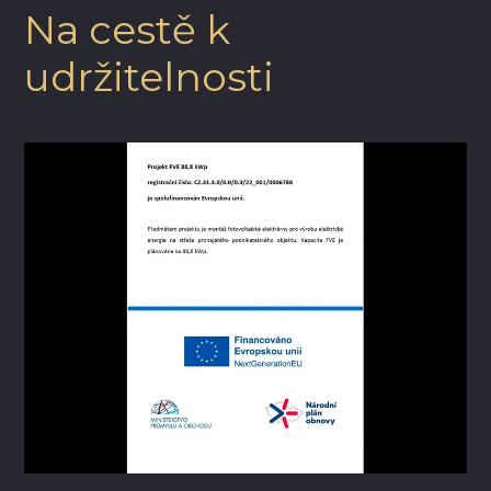
Na cestě k
udržitelnosti