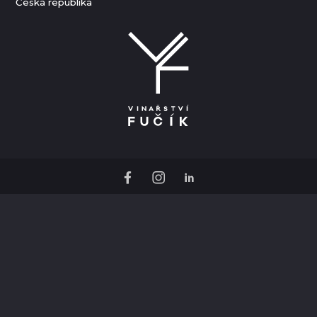
Česká republika
O Hotelu Ryzlink
FAQ
Obchodní podmínky
Zásady ochrany osobních údajů a cookies