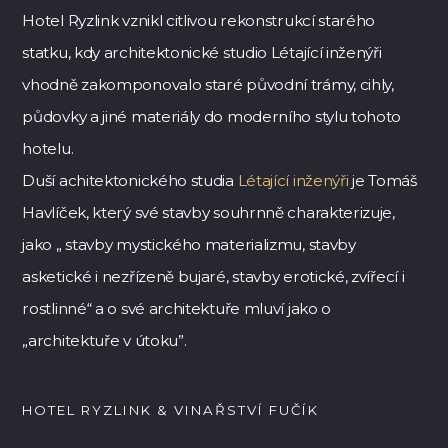
Hotel Ryzlink vznikl citlivou rekonstrukcí starého
statku, kdy architektonické studio Létající inženýři
vhodně zakomponovalo staré původní trámy, cihly,
půdovky a jiné materiály do moderního stylu tohoto
hotelu.
Duší achitektonického studia
Létající inženýři
je Tomáš
Havlíček, který své stavby souhrnně charakterizuje,
jako „ stavby mystického materializmu, stavby
asketické i nezřízeně bujaré, stavby erotické, zvířecí i
rostlinné“ a o své architektuře mluví jako o
„architektuře v útoku”.
HOTEL RYZLINK & VINAŘSTVÍ FUČÍK