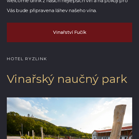
welcome drink z našich nejlepších vín a na pokoji pro
Vás bude připravena láhev našeho vína.
Vinařství Fučík
HOTEL RYZLINK
Vinařský naučný park