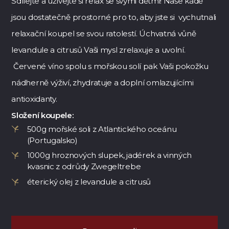
Sdílejte a užívejte si relax se svými dětmi! Naše kádě
jsou dostatečně prostorné pro to, aby jste si vychutnali
relaxační koupel se svou ratolestí. Úchvatná vůně
levandule a citrusů Vaši mysl zrelaxuje a uvolní.
Červené víno spolu s mořskou solí pak Vaši pokožku
nádherně výživí, zhydratuje a doplní omlazujícími
antioxidanty.
Složení koupele:
500g mořské soli z Atlantického oceánu
(Portugalsko)
1000g hroznových slupek, jadérek a vinných
kvasnic z odrůdy Zwegeltrebe
éterický olej z levandule a citrusů