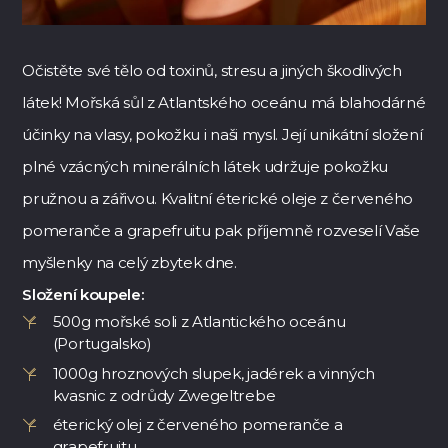
Očistěte své tělo od toxinů, stresu a jiných škodlivých
látek! Mořská sůl z Atlantského oceánu má blahodárné
účinky na vlasy, pokožku i naši mysl. Její unikátní složení
plné vzácných minerálních látek udržuje pokožku
pružnou a zářivou. Kvalitní éterické oleje z červeného
pomeranče a grapefruitu pak příjemně rozveselí Vaše
myšlenky na celý zbytek dne.
Složení koupele:
500g mořské soli z Atlantického oceánu
(Portugalsko)
1000g hroznových slupek, jadérek a vinných
kvasnic z odrůdy Zwegeltrebe
éterický olej z červeného pomeranče a
grapefruitu