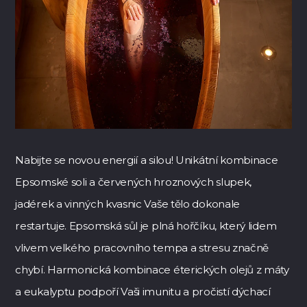
Nabijte se novou energií a silou! Unikátní kombinace
Epsomské soli a červených hroznových slupek,
jadérek a vinných kvasnic Vaše tělo dokonale
restartuje. Epsomská sůl je plná hořčíku, který lidem
vlivem velkého pracovního tempa a stresu značně
chybí. Harmonická kombinace éterických olejů z máty
a eukalyptu podpoří Vaši imunitu a pročistí dýchací