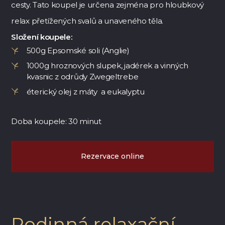
cesty. Tato koupel je určena zejména pro hloubkový
relax přetížených svalů a unaveného těla.
Složení koupele:
500g Epsomské soli (Anglie)
1000g hroznových slupek, jadérek a vinných
kvasnic z odrůdy Zwegeltrebe
éterický olej z máty a eukalyptu
Doba koupele: 30 minut
Rezervace online
Rodinná relaxační