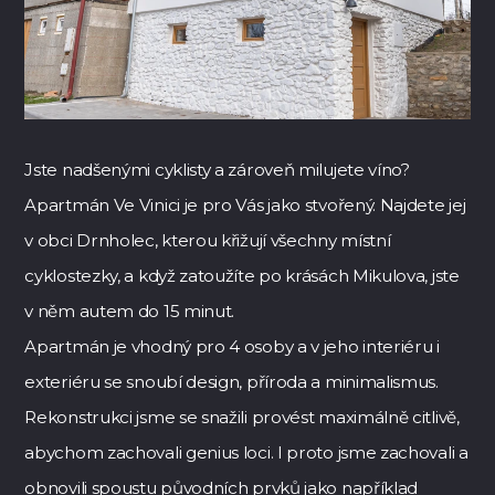
Jste nadšenými cyklisty a zároveň milujete víno?
Apartmán Ve Vinici je pro Vás jako stvořený. Najdete jej
v obci Drnholec, kterou křižují všechny místní
cyklostezky, a když zatoužíte po krásách Mikulova, jste
v něm autem do 15 minut.
Apartmán je vhodný pro 4 osoby a v jeho interiéru i
exteriéru se snoubí design, příroda a minimalismus.
Rekonstrukci jsme se snažili provést maximálně citlivě,
abychom zachovali genius loci. I proto jsme zachovali a
obnovili spoustu původních prvků jako například