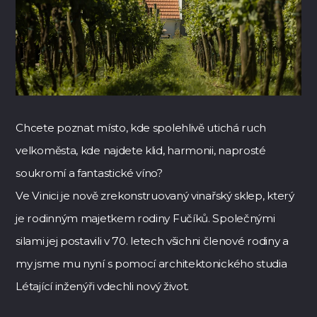
Chcete poznat místo, kde spolehlivě utichá ruch
velkoměsta, kde najdete klid, harmonii, naprosté
soukromí a fantastické víno?
Ve Vinici je nově zrekonstruovaný vinařský sklep, který
je rodinným majetkem rodiny Fučíků. Společnými
silami jej postavili v 70. letech všichni členové rodiny a
my jsme mu nyní s pomocí architektonického studia
Létající inženýři vdechli nový život.