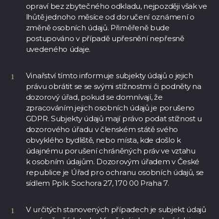
opraví bez zbytečného odkladu, nejpozději však ve
lhůtě jednoho měsíce od doručení oznámení o
změně osobních údajů. Přiměřeně bude
postupováno v případě upřesnění nepřesně
uvedeného údaje.
Vinařství tímto informuje subjekty údajů o jejich
právu obrátit se se svými stížnostmi či podněty na
dozorový úřad, pokud se domnívají, že
zpracováním jejich osobních údajů je porušeno
GDPR. Subjekty údajů mají právo podat stížnost u
dozorového úřadu v členském státě svého
obvyklého bydliště, nebo místa, kde došlo k
údajnému porušení chráněných práv ve vztahu
k osobním údajům. Dozorovým úřadem v České
republice je Úřad pro ochranu osobních údajů, se
sídlem Pplk. Sochora 27, 170 00 Praha 7.
V určitých stanovených případech je subjekt údajů