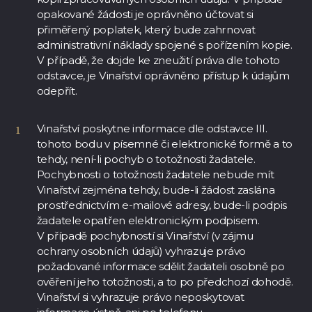
opakované žádosti je oprávněno účtovat si
přiměřený poplatek, který bude zahrnovat
administrativní náklady spojené s pořízením kopie.
V případě, že dojde ke zneužití práva dle tohoto
odstavce, je Vinařství oprávněno přístup k údajům
odepřít.
Vinařství poskytne informace dle odstavce III.
tohoto bodu v písemné či elektronické formě a to
tehdy, není-li pochyb o totožnosti žadatele.
Pochybnosti o totožnosti žadatele nebude mít
Vinařství zejména tehdy, bude-li žádost zaslána
prostřednictvím e-mailové adresy, bude-li podpis
žadatele opatřen elektronickým podpisem.
V případě pochybností si Vinařství (v zájmu
ochrany osobních údajů) vyhrazuje právo
požadované informace sdělit žadateli osobně po
ověření jeho totožnosti, a to po předchozí dohodě.
Vinařství si vyhrazuje právo neposkytovat