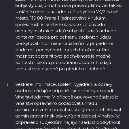
Subjekty údajů mohou svá práva uplatňovat taktéž
zasláním dopisu na adresu Purkyňova 74/2, Nové
Město, 110 00 Praha 1 (adresováno k rukám
společnosti Vinařství Fučík, s.r.o.). Z důvodu
ochrany osobních údajů subjektů údajů nebude
kontaktní osoba pro ochranu osobních údajů
poskytovat informace žadatelům v případě, že
bude mít pochybnosti o jejich totožnosti. Pro
možnost odstranit tyto pochybnosti je možné
kontaktní osobu pro ochranu osobních údajů
kontaktovat osobně po předchozí dohodě.
Veškeré informace, sdělení, vyjádření a opravy
osobních údajů v případě jejich změny provádí
Vinařství zdarma. V případě opakované žádosti je
Vinařství oprávněno požadovat úhradu
administrativního poplatku, který bude reflektovat
administrativní náklady vyřízení žádosti. Vinařství je
připraveno subjektům na jejich žádost poskytnout
kopii zpracovávaných osobních údajů. V případě