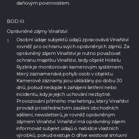
daňovým povinnostem.
BOD III.
Oprávněné zájmy Vinařství
Osobní údaje subjektů údajů zpracovává Vinařství
rovněž pro ochranu svých oprávněných zájmů. Za
oprávněný zájem Vinařství je nutno považovat
ochranu majetku Vinařství, tedy objekt Hotelu
Ryzlink je monitorován kamerovým systémem,
který zaznamenává pohyb osob v objektu.
Kamerové záznamy jsou ukládány po dobu 30
dnů, pokud nedojde k zahájení šetření nebo
incidentu, kdy je jejich uchování nezbytné.
Provozování přímého marketingu, který Vinařství
provádí prostřednictvím zasílání obchodních
sdělení, newsletterů, je rovněž oprávněným
zájmem Vinařství. Vinařství má oprávněný zájem
informovat subjekt údajů o nabídce vlastních
výrobků, pokud existuje či dříve existoval smluvní