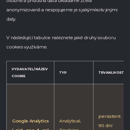
osobně a příslušná data ukládáme zcela
anonymizovaně a nespojujeme je s jakýmikoliv jinými
daty.
V následující tabulce naleznete jaké druhy souboru
cookies využíváme.
VYDAVATEL/ NÁZEV
TYP
TRVANLIVOST
COOKIE
persistent
Google Analytics
Analytical,
90 dní