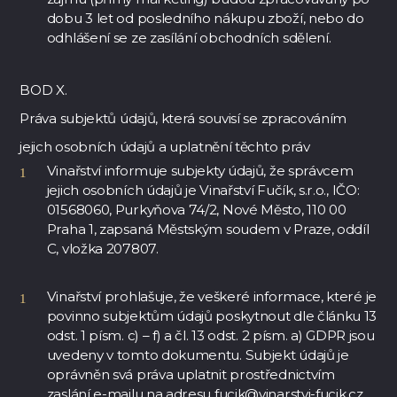
dobu 3 let od posledního nákupu zboží, nebo do
odhlášení se ze zasílání obchodních sdělení.
BOD X.
Práva subjektů údajů, která souvisí se zpracováním
jejich osobních údajů a uplatnění těchto práv
Vinařství informuje subjekty údajů, že správcem
jejich osobních údajů je Vinařství Fučík, s.r.o., IČO:
01568060
, Purkyňova 74/2, Nové Město, 110 00
Praha 1, zapsaná Městským soudem v Praze, oddíl
C, vložka 207807.
Vinařství prohlašuje, že veškeré informace, které je
povinno subjektům údajů poskytnout dle článku 13
odst. 1 písm. c) – f) a čl. 13 odst. 2 písm. a) GDPR jsou
uvedeny v tomto dokumentu. Subjekt údajů je
oprávněn svá práva uplatnit prostřednictvím
zaslání e-mailu na adresu
fucik@vinarstvi-fucik.cz
.