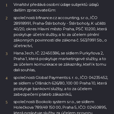
Vinařství předává osobní údaje subjektů údajů
dalším zpracovatelům:
společnosti bfinance.cz accounting, s.r.o., IČO
28918991, Praha-Štěrboholy - Štěrboholy, K učilišti
40/20, okres Hlavní město Praha, PSČ 10200, která
poskytuje účetní služby, a to za účelem plnění
zákonných povinností dle zákona č. 563/1991 Sb., o
účetnictví,
Hana Jech, IČ: 22450386, se sídlem Purkyňova 2,
Praha 1, která poskytuje marketingové služby, a to
za účelem komunikace se zákazníky, kteří k tomu
dali souhlas,
společnosti Global Payments s. r. o., IČO: 04235452,
se sídlem v Olšinách 626/80, 100 00 Praha 10, která
poskytuje bankovní služby, a to za účelem
zabezpečení plateb zákazníků,
společnosti Bookolo system s.r.o.
, se sídlem
Holečkova 789/49 150 00, Praha 5, IČO: 02450895,
která poskytuje služby za účelem provozu