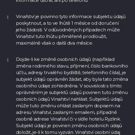
informace ústně, ani po telefonu.
Vinařství je povinno tyto informace subjektu údajů
poskytnout, a to ve lhůtě 1 měsíce od doručení
jeho žádosti. V odůvodněných případech může
Vinařství tuto lhůtu přiměřeně prodloužit,
maximálně však o další dva měsíce.
Dojde-li ke změně osobních údajů (například
změna rodinného stavu, příjmení, číslo bankovního
účtu, adresy trvalého bydliště, telefonního čísla), je
subjekt údajů oprávněn žádat, aby byla tato změna
osobního údaje zohledněna. V souvislosti s tímto
oprávněním je subjektů údajů povinen tuto změnu
osobních údajů Vinařství nahlásit. Subjektů údajů
může tuto změnu ohlásit zaslaným dopisem na
adresu Vinařství, zaslaným emailem, případně
osobně adrese Vinařství či v sídle hotelu Ryzlink.
Subjekt údajů je povinen změnu osobních údajů
doložit, je-li k tomu vyzván. Vinařství osobní údaj