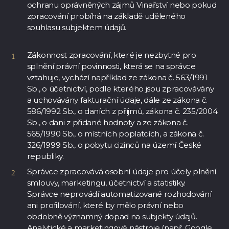
ochranu oprávněných zájmů Vinařství nebo pokud
zpracování probíhá na základě uděleného
souhlasu subjektem údajů.
Zákonnost zpracování, které je nezbytné pro
splnění právní povinnosti, která se na správce
vztahuje, vychází například ze zákona č. 563/1991
Sb., o účetnictví, podle kterého jsou zpracovávány
a uchovávány fakturační údaje
, dále ze zákona č.
586/1992 Sb.,
o daních z příjmů, zákona č. 235/2004
Sb., o dani z přidané hodnoty a ze zákona č.
565/1990 Sb., o místních poplatcích, a zákona č.
326/1999 Sb., o pobytu cizinců na území České
republiky.
Správce zpracovává osobní údaje pro účely plnění
smlouvy, marketingu, účetnictví a statistiky.
Správce neprovádí automatizované rozhodování
ani profilování, které by mělo právní nebo
obdobně významný dopad na subjekty údajů.
Analytické a marketingové nástroje (např. Google