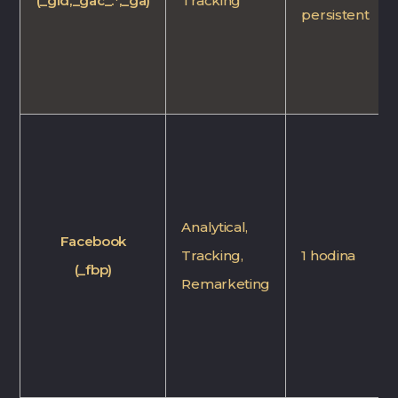
(_gid,_gac_.*,_ga)
Tracking
persistent
Analytical,
Facebook
Tracking,
1 hodina
(_fbp)
Remarketing