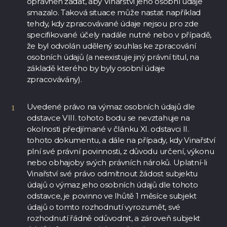
oprávněn žádat, aby Vinařství jeho osobní údaje
smazalo. Taková situace může nastat například
tehdy, kdy zpracovávané údaje nejsou pro zde
specifikované účely nadále nutné nebo v případě,
že byl odvolán udělený souhlas ke zpracování
osobních údajů (a neexistuje jiný právní titul, na
základě kterého by byly osobní údaje
zpracovávány).
Uvedené právo na výmaz osobních údajů dle
odstavce VIII. tohoto bodu se nevztahuje na
okolnosti předjímané v článku XI. odstavci II.
tohoto dokumentu, a dále na případy, kdy Vinařství
plní své právní povinnosti, z důvodu určení, výkonu
nebo obhajoby svých právních nároků. Uplatní-li
Vinařství své právo odmítnout žádost subjektu
údajů o výmaz jeho osobních údajů dle tohoto
odstavce, je povinno ve lhůtě 1 měsíce subjekt
údajů o tomto rozhodnutí vyrozumět, své
rozhodnutí řádně odůvodnit, a zároveň subjekt