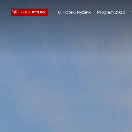
O Hotelu Ryzlink
Program 2026
Pro firmy
O nás
Pokoje
Galerie
Be sustainable
Apartmán Ve Vinici
Speciální nabídky
Děti vítány
Svatby
Nabídka práce
Nabídka práce ii