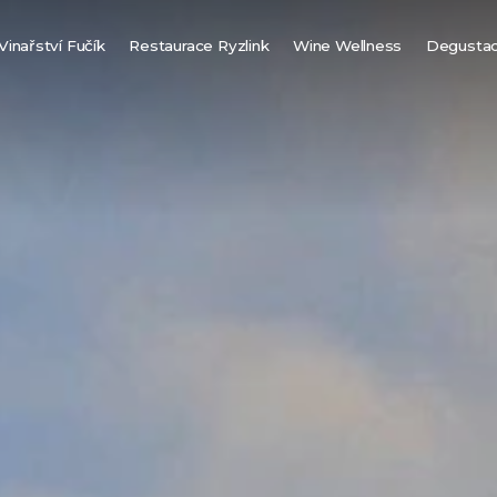
Vinařství Fučík
Restaurace Ryzlink
Wine Wellness
Degusta
Finská sauna
Vinná biosauna
Vinné lázně
Vířivka pod hvězdami
Návštěvní řád