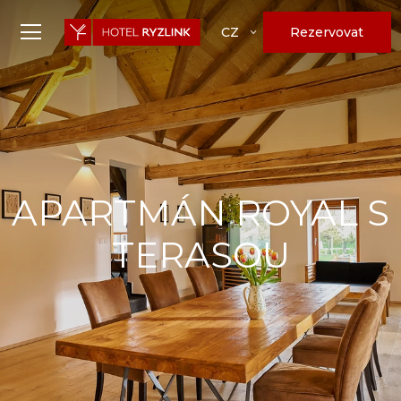
Rezervovat
CZ
APARTMÁN ROYAL S
TERASOU