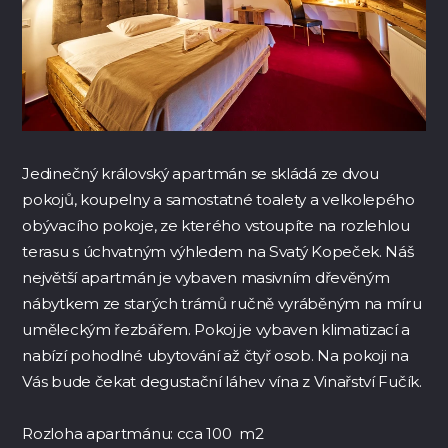
Jedinečný královský apartmán se skládá ze dvou
pokojů, koupelny a samostatné toalety a velkolepého
obývacího pokoje, ze kterého vstoupíte na rozlehlou
terasu s úchvatným výhledem na Svatý Kopeček. Náš
největší apartmán je vybaven
masivním dřevěným
nábytkem ze starých trámů ručně vyráběným na míru
uměleckým řezbářem. Pokoj je vybaven klimatizací a
nabízí pohodlné ubytování až čtyř osob. Na pokoji na
Vás bude čekat degustační láhev vína z Vinařství Fučík.
Rozloha apartmánu: cca 100 m2