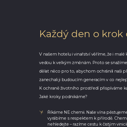
Každý den o krok 
V našem hotelu i vinařství věříme, že i malé
vedou k velkým změnám. Proto se snažíme
dělat něco pro to, abychom ochránili naši p
zanechali ji budoucím generacím v co nejle
K ochraně životního prostředí přispíváme k
Jaké kroky podnikáme?
Říkáme NE chemii. Naše vína pěstujeme
vyrábíme s respektem k přírodě. Chemi
nehledejte – razíme cestu k čistým vinic