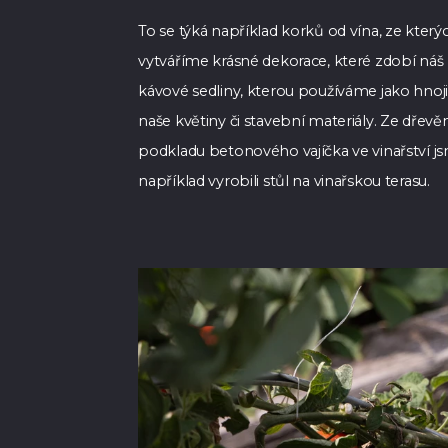
To se týká například korků od vína, ze který
vytváříme krásné dekorace, které zdobí náš h
kávové sedliny, kterou používáme jako hnoj
naše květiny či stavební materiály. Ze dřev
podkladu betonového vajíčka ve vinařství j
například vyrobili stůl na vinařskou terasu.