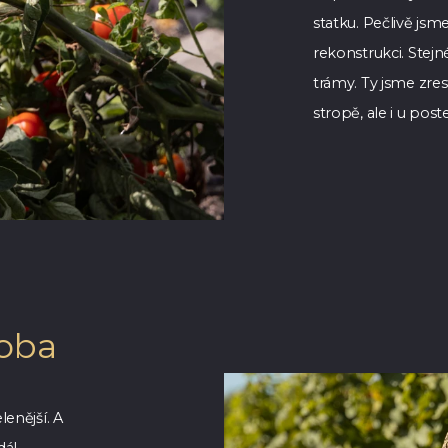
statku. Pečlivě jsme 
rekonstrukci. Stejn
trámy. Ty jsme zres
stropě, ale i u poste
doba
lenější. A