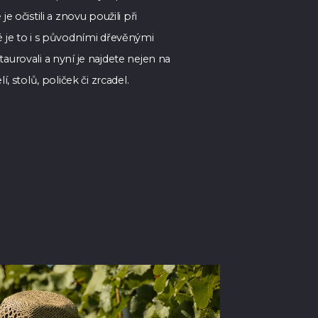
je očistili a znovu použili při
é je to i s původními dřevěnými
taurovali a nyní je najdete nejen na
lí, stolů, poliček či zrcadel.