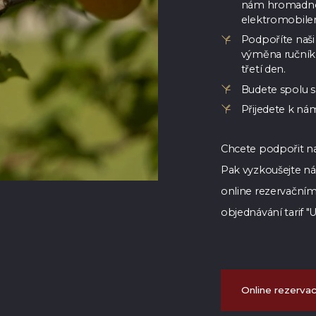
nám hromadno
elektromobile
Podpoříte naši
výměna ručník
třetí den.
Budete spolu s 
Přijedete k ná
Chcete podpořit naš
Pak vyzkoušejte ná
online rezervačním
objednávání tarif "
Online rezerva