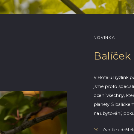
NOVINKA
Balíček
V Hotelu Ryzlink po
jsme proto speciál
ocení všechny, kteř
planety. S balíčke
na ubytování, poku
Zvolíte udržite