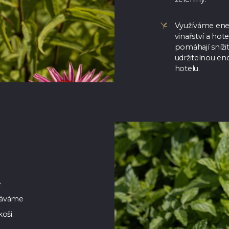
Využíváme ener
vinařství a hot
pomáhají snížit
udržitelnou ene
hotelu.
e
 dáváme
koši.