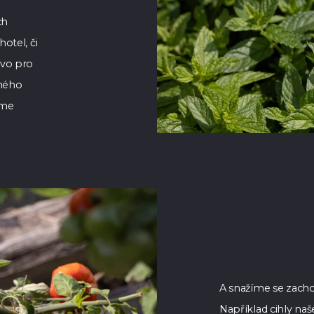
ch
otel, či
ivo pro
ěného
sme
A snažíme se zacho
Například cihly na