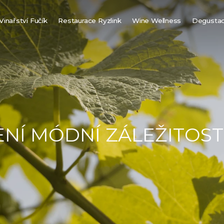
Vinařství Fučík
Restaurace Ryzlink
Wine Wellness
Degusta
Finská sauna
Vinná biosauna
Vinné lázně
Vířivka pod hvězdami
Návštěvní řád
NÍ MÓDNÍ ZÁLEŽITOST, 