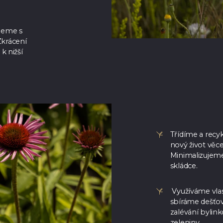
jeme s
 Zkrácení
k nižší
Třídíme a recy
nový život věc
Minimalizujeme
skládce.
Využíváme vlas
sbíráme dešťo
zalévání bylink
zeleniny.