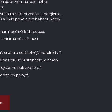
u dopravou, na kole nebo
m.
 snahu a šetření vodou i energiemi –
ů a úklid pokoje proběhnou každý
námi pečlivě třídit odpad.
m minimálně na 2 noci.
i snahu o udržitelnější hotelnictví?
š balíček Be Sustainable. V našen
 systému pak zvolte při
Udržitelný pobyt".
ce