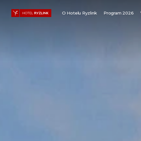
O Hotelu Ryzlink
Program 2026
Pro firmy
O nás
Pokoje
Galerie
Be sustainable
Apartmán Ve Vinici
Speciální nabídky
Děti vítány
Svatby
Nabídka práce
Nabídka práce ii