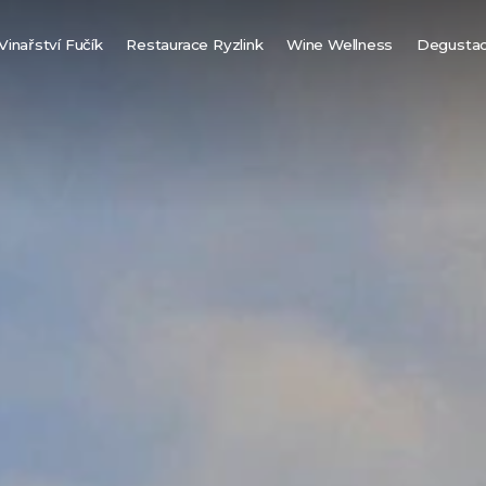
Vinařství Fučík
Restaurace Ryzlink
Wine Wellness
Degusta
Finská sauna
Vinná biosauna
Vinné lázně
Vířivka pod hvězdami
Návštěvní řád