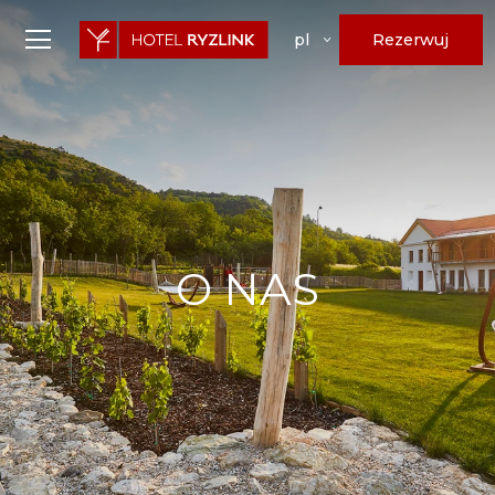
Rezerwuj
pl
O NAS